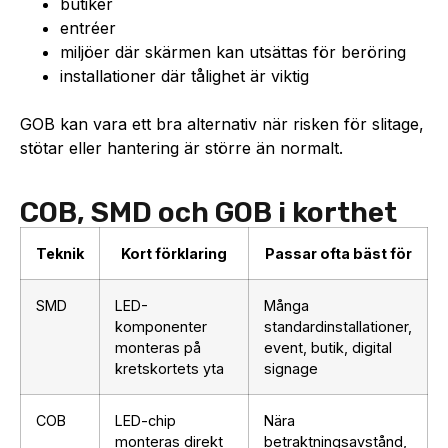
butiker
entréer
miljöer där skärmen kan utsättas för beröring
installationer där tålighet är viktig
GOB kan vara ett bra alternativ när risken för slitage,
stötar eller hantering är större än normalt.
COB, SMD och GOB i korthet
Teknik
Kort förklaring
Passar ofta bäst för
SMD
LED-
Många
komponenter
standardinstallationer,
monteras på
event, butik, digital
kretskortets yta
signage
COB
LED-chip
Nära
monteras direkt
betraktningsavstånd,