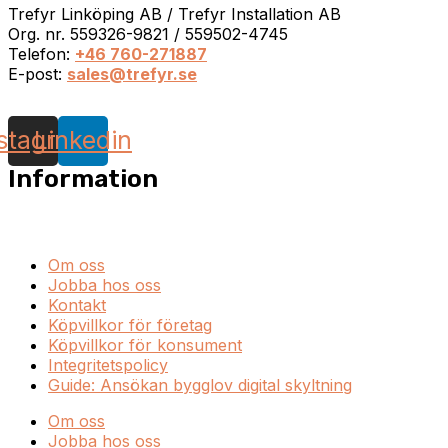
Trefyr Linköping AB / Trefyr Installation AB
Org. nr. 559326-9821 / 559502-4745
Telefon:
+46 760-271887
E-post:
sales@trefyr.se
nstagram
Linkedin
Information
Om oss
Jobba hos oss
Kontakt
Köpvillkor för företag
Köpvillkor för konsument
Integritetspolicy
Guide: Ansökan bygglov digital skyltning
Om oss
Jobba hos oss