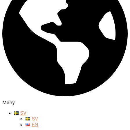
Meny
SV
SV
EN