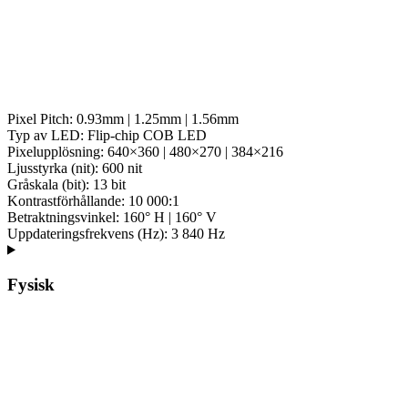
Pixel Pitch: 0.93mm | 1.25mm | 1.56mm
Typ av LED: Flip-chip COB LED
Pixelupplösning: 640×360 | 480×270 | 384×216
Ljusstyrka (nit): 600 nit
Gråskala (bit): 13 bit
Kontrastförhållande: 10 000:1
Betraktningsvinkel: 160° H | 160° V
Uppdateringsfrekvens (Hz): 3 840 Hz
Fysisk