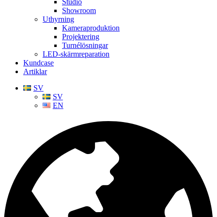
Studio
Showroom
Uthyrning
Kameraproduktion
Projektering
Turnélösningar
LED-skärmreparation
Kundcase
Artiklar
SV
SV
EN