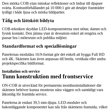
Den mörka COB-ytan minskar reflektioner och bidrar till djupare
svärta. Kontrastförhållandet på 10 000:1 gör att detaljer framträder
tydligt i både ljusa och mörka bildpartier.
Tålig och lättskött bildyta
COB-tekniken skyddar LED-komponenterna mot stötar, damm och
fysisk kontakt. Den jämna ytan är dessutom enkel att rengöra och
passar bra i mötesrum och publika miljöer.
Standardformat och speciallösningar
Panelernas modulära 16:9-format gör det enkelt att bygga Full HD
och 4K. Skärmen kan även anpassas till breda, vertikala eller andra
projektspecifika bildformat.
Installation och service
Tunn konstruktion med frontservice
ON-COB är utvecklad för permanenta inomhusinstallationer där
skärmen behöver kunna monteras nära väggen och samtidigt vara
åtkomlig för framtida service.
Panelerna är endast 39,5 mm djupa. LED-moduler och
bakomliggande komponenter kan nås från skärmens framsida, vilket