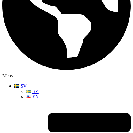
Meny
SV
SV
EN