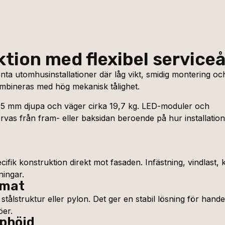
tion med flexibel service
ta utomhusinstallationer där låg vikt, smidig montering oc
mbineras med hög mekanisk tålighet.
 mm djupa och väger cirka 19,7 kg. LED-moduler och
as från fram- eller baksidan beroende på hur installatio
fik konstruktion direkt mot fasaden. Infästning, vindlast,
ningar.
rmat
lstruktur eller pylon. Det ger en stabil lösning för handels
öer.
phöjd