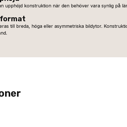
n upphöjd konstruktion när den behöver vara synlig på län
 format
s till breda, höga eller asymmetriska bildytor. Konstrukt
ånd.
ioner