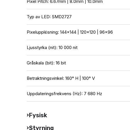
Pixel Pitch: 6.67mm | 8.0mm | 10.0mm
Typ av LED: SMD2727
Pixelupplösning: 144×144 | 120×120 | 96×96
Ljusstyrka (nit): 10 000 nit
Gråskala (bit): 16 bit
Betraktningsvinkel: 160° H | 100° V
Uppdateringsfrekvens (Hz): 7 680 Hz
Fysisk
Styrning