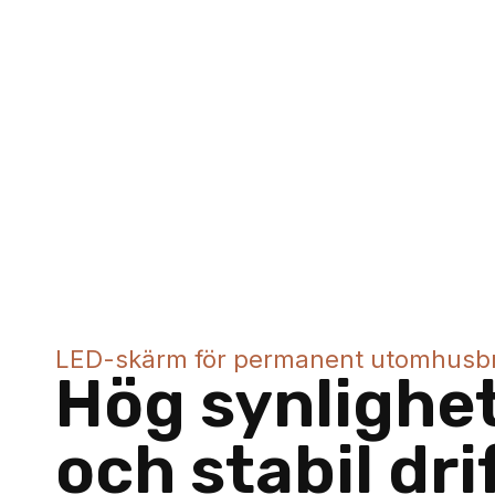
LED-skärm för permanent utomhusb
Hög synlighe
och stabil dri