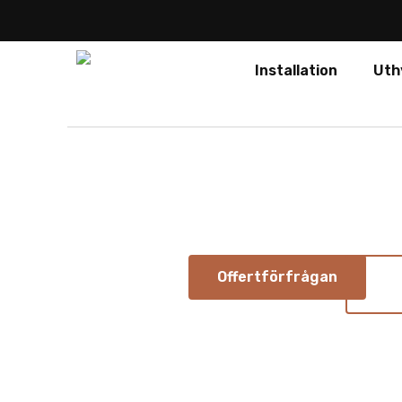
Installation
Uth
ME Seri
Ljusstark LED-skärm för fasad
permanenta utomhusinstallatio
Offertförfrågan