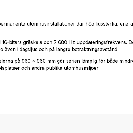
manenta utomhusinstallationer där hög ljusstyrka, energie
ed 16-bitars gråskala och 7 680 Hz uppdateringsfrekvens. D
deo även i dagsljus och på längre betraktningsavstånd.
nelerna på 960 × 960 mm gör serien lämplig för både mindre
elsplatser och andra publika utomhusmiljöer.