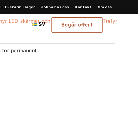
LED-skärm i lager
Jobba hos oss
Kontakt
Om oss
SV
Begär offert