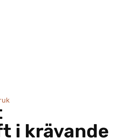
ruk
t
ft i krävande