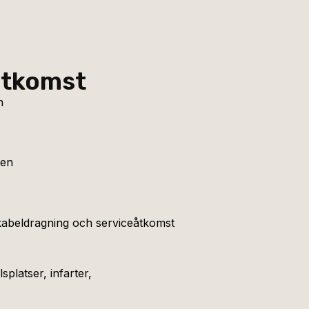
åtkomst
h
nen
 kabeldragning och serviceåtkomst
platser, infarter,