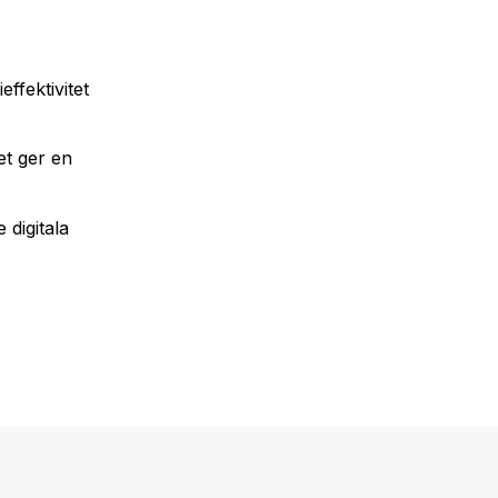
ffektivitet
et ger en
 digitala