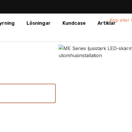
yrning
Lösningar
Kundcase
Artiklar
es
er, reklam och
ner
Se tekniska
specifikationer