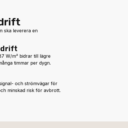
drift
om ska leverera en
drift
7 W/m² bidrar till lägre
 många timmar per dygn.
ignal- och strömvägar för
och minskad risk för avbrott.