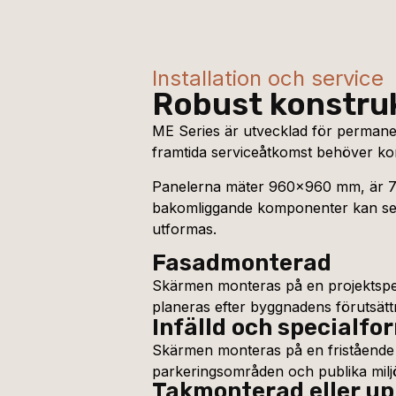
Installation och service
Robust konstruk
ME Series är utvecklad för permanen
framtida serviceåtkomst behöver ko
Panelerna mäter 960×960 mm, är 75
bakomliggande komponenter kan serv
utformas.
Fasadmonterad
Skärmen monteras på en projektspeci
planeras efter byggnadens förutsätt
Infälld och specialfo
Skärmen monteras på en fristående stå
parkeringsområden och publika milj
Takmonterad eller up