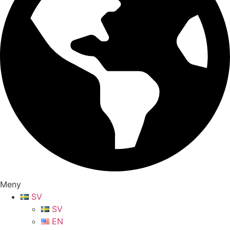
Meny
SV
SV
EN