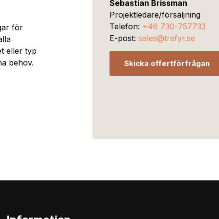
Sebastian Brissman
Projektledare/försäljning
Telefon:
+46 730-757733
gar för
E-post:
sales@trefyr.se
lla
 eller typ
ina behov.
Skicka offertförfrågan