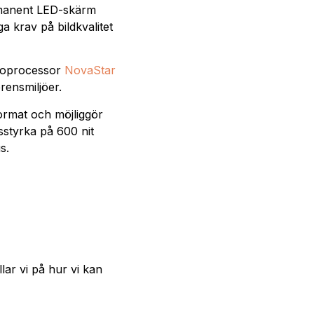
ermanent LED-skärm
 krav på bildkvalitet
eoprocessor
NovaStar
rensmiljöer.
ormat och möjliggör
sstyrka på 600 nit
s.
lar vi på hur vi kan