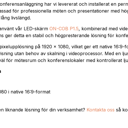
onferensanläggning har vi levererat och installerat en p
ssad för professionella möten och presentationer med höga
lång livslängd.
vi använt vår LED-skärm
ON-COB P1.5
, kombinerad med vid
ns ger detta en stabil och högpresterande lösning för konfe
xelupplösning på 1920 x 1080, vilket ger ett native 16:9-f
visning utan behov av skalning i videoprocessor. Med en lju
väl för mötesrum och konferenslokaler med kontrollerat lju
n
80 i native 16:9-format
en liknande lösning för din verksamhet?
Kontakta oss
så kol