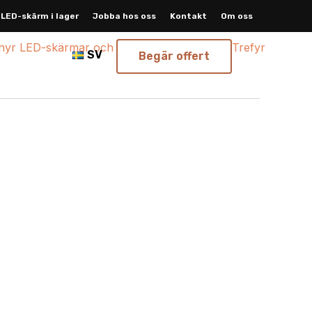
LED-skärm i lager
Jobba hos oss
Kontakt
Om oss
SV
Begär offert
äggning