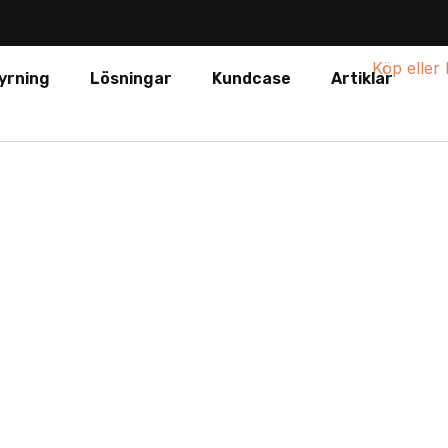
yrning
Lösningar
Kundcase
Artiklar
Häfla Bruks
ent LED-installation till Häfla Bruk i konferensanl