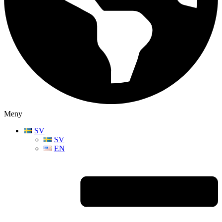
Meny
SV
SV
EN