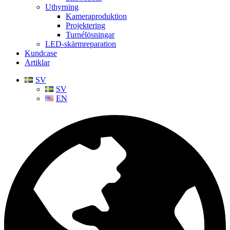
Uthyrning
Kameraproduktion
Projektering
Turnélösningar
LED-skärmreparation
Kundcase
Artiklar
SV
SV
EN