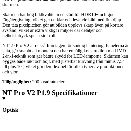
skärmen.
Skärmen har hög bildkvalitet med stöd för HDR10+ och god
färgåtergivning, vilket ger en klar och levande bild med fint djup.
Den täta pixelpitchen gör att bilden upplevs skarp även på kortare
avstånd, vilket är extra viktigt i miljöer där detaljer och
helhetsintryck spelar stor roll.
NT1.9 Pro V2 är också framtagen för smidig hantering. Panelerna är
lätta, går snabbt att montera och har en tålig konstruktion med IMD
2-in-1-teknik som ger bättre skydd för LED-lamporna. Skärmen kan
byggas både rakt och böjt, med justerbar kurvning från minus 7,5°
till plus 10°, vilket gör den flexibel för olika typer av produktioner
och ytor.
Tillgänglighet:
200 kvadratmeter
NT Pro V2 P1.9 Specifikationer
Optisk