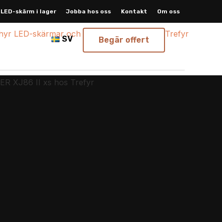
LED-skärm i lager
Jobba hos oss
Kontakt
Om oss
SV
Begär offert