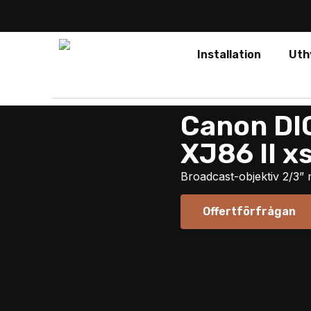
Installation
Uth
Canon DI
XJ86 II x
Broadcast-objektiv 2/3”
Offertförfrågan