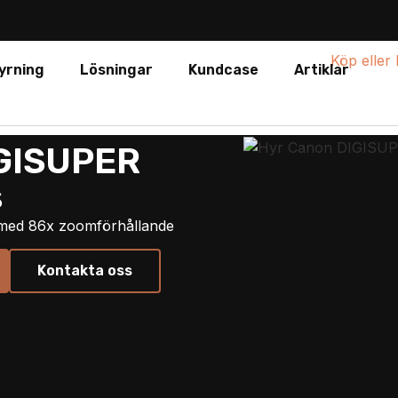
yrning
Lösningar
Kundcase
Artiklar
GISUPER
s
 med 86x zoomförhållande
Kontakta oss