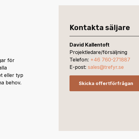
Kontakta säljare
David Kallentoft
Projektledare/försäljning
Telefon:
+46 760-271887
gar för
E-post:
sales@trefyr.se
lla
 eller typ
ina behov.
Skicka offertförfrågan