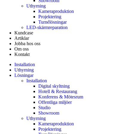
Showroom
Uthyrning
Kameraproduktion
Projektering
Turnélösningar
LED-skärmreparation
Kundcase
Artiklar
Jobba hos oss
Om oss
Kontakt
Installation
Uthyrning
Lösningar
Installation
Digital skyltning
Hotell & Restaurang
Konferens & Mötesrum
Offentliga miljöer
Studio
Showroom
Uthyrning
Kameraproduktion
Projektering