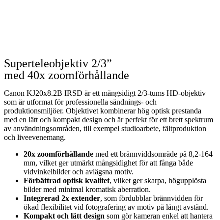
Offertförfrågan
Kontakta oss
Superteleobjektiv 2/3”
med 40x zoomförhållande
Canon KJ20x8.2B IRSD är ett mångsidigt 2/3-tums HD-objektiv
som är utformat för professionella sändnings- och
produktionsmiljöer. Objektivet kombinerar hög optisk prestanda
med en lätt och kompakt design och är perfekt för ett brett spektrum
av användningsområden, till exempel studioarbete, fältproduktion
och liveevenemang.
20x zoomförhållande
med ett brännviddsområde på 8,2-164
mm, vilket ger utmärkt mångsidighet för att fånga både
vidvinkelbilder och avlägsna motiv.
Förbättrad optisk kvalitet
, vilket ger skarpa, högupplösta
bilder med minimal kromatisk aberration.
Integrerad 2x extender
, som fördubblar brännvidden för
ökad flexibilitet vid fotografering av motiv på långt avstånd.
Kompakt och lätt design
som gör kameran enkel att hantera