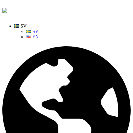
SV
SV
EN