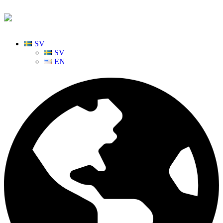
SV
SV
EN