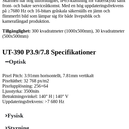
Skärmen har hög tillförlitlighet, IP65-klassning för väderskydd samt
front- och bakre serviceåtkomst. Med en hög uppdateringsfrekvens
på ≥7680 Hz och 16-bitars gråskala säkerställs en jämn och
flimmerfri bild som lämpar sig för både livepublik och
kamerafångad produktion.
Tillgänglighet:
300 kvadratmeter (1000x500mm), 30 kvadratmeter
(500x500mm)
UT-390 P3.9/7.8 Specifikationer
Optisk
Pixel Pitch: 3.91mm horisontellt, 7.81mm vertikalt
Pixeltäthet: 32 768 px/m2
Pixelupplösning: 256×64
Ljusstyrka: 3500nits
Betraktningsvinkel: 140° H | 140° V
Uppdateringsfrekvens: >7 680 Hz
Fysisk
Styrning